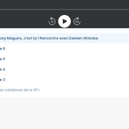
bey Maguire, c'est lui ! Rencontre avec Damien Witecka
e 6
e 5
e 4
e 3
s créatrices de la VF !
e 2
e 1
e Mektoub My Love arrive enfin ! Rencontre avec Shaïn Boumedine et Sal