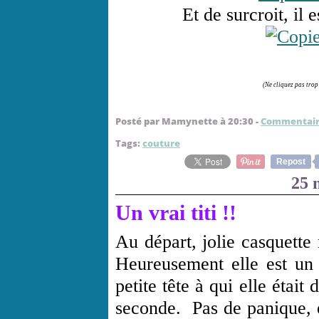
Et de surcroit, il 
(Ne cliquez pas trop 
Posté par Mamynette à 20:30 -
Commentair
Tags:
couture
Repost
25 
Un vrai titi !!
Au départ, jolie casquette
Heureusement elle est un 
petite tête à qui elle était 
seconde. Pas de panique, el