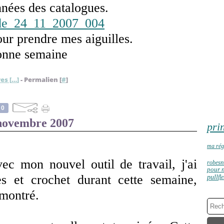
onnées des catalogues.
our prendre mes aiguilles.
nne semaine
es [
…
]
- Permalien [
#
]
0
novembre 2007
pri
ma rég
vec mon nouvel outil de travail, j'ai
robe
s
pour n
s et crochet durant cette semaine,
pull
fl
 montré.