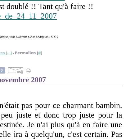
est doublé !! Tant qu'à faire !!
dessus, vous allez voir pleins de défauts... hi hi )
es [
…
]
- Permalien [
#
]
0
novembre 2007
 n'était pas pour ce charmant bambin.
peu juste et donc trop juste pour la
destinée. Je n'ai plus qu'à en faire une
le ira à quelqu'un, c'est certain. Pas