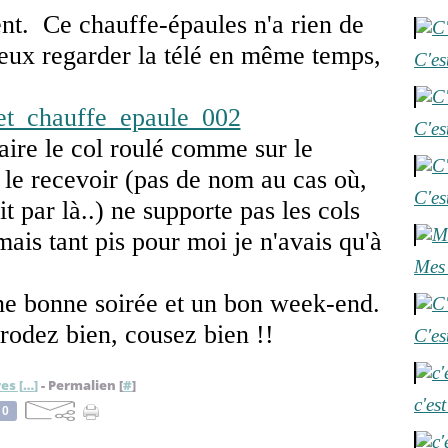
nt. Ce chauffe-épaules n'a rien de
peux regarder la télé en même temps,
C'es
C'es
faire le col roulé comme sur le
 le recevoir (pas de nom au cas où,
C'es
it par là..) ne supporte pas les cols
is tant pis pour moi je n'avais qu'à
Mes 
ne bonne soirée et un bon week-end.
brodez bien, cousez bien !!
C'es
es [
…
]
- Permalien [
#
]
c'es
0