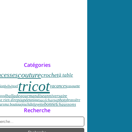
Catégories
couture
ncesses
crochet
à table
tricot
vacances
bébé
ion
noel
casquette
ballade
anniversaire
gourmandise
nood
poupée
photo
sac
écharpe
e rien dire
tunique
brassière
bonnet
chaussons
layette
eurs
ma boutique
jeu
châle
Recherche