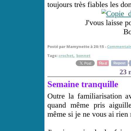
toujours très fiables les d
J'vous laisse p
Bo
Posté par Mamynette à 20:15 -
Commentair
Tags:
crochet
,
bonnet
Repost
23 
Semaine tranquille
Outre la familiarisation a
quand même pris aiguille
même si je ne vous ai rien