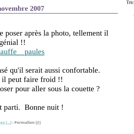
Tric
novembre 2007
e poser après la photo, tellement il
génial !!
sé qu'il serait aussi confortable.
il peut faire froid !!
oser pour aller sous la couette ?
t parti. Bonne nuit !
es [
…
]
- Permalien [
#
]