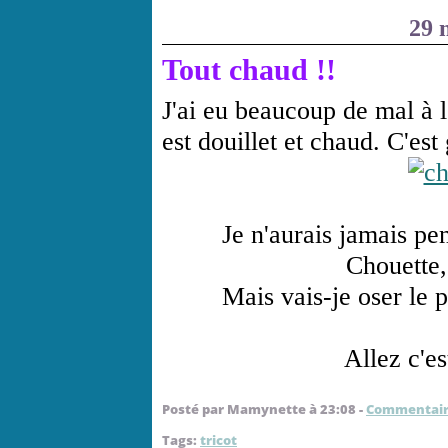
29 
Tout chaud !!
J'ai eu beaucoup de mal à l
est douillet et chaud. C'est 
Je n'aurais jamais pen
Chouette, 
Mais vais-je oser le p
Allez c'es
Posté par Mamynette à 23:08 -
Commentair
Tags:
tricot