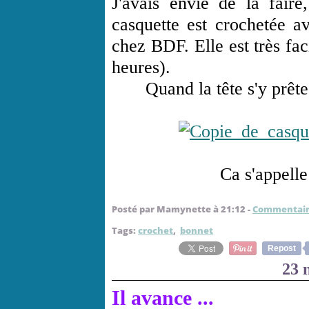
J'avais envie de la faire
casquette est crochetée a
chez BDF. Elle est très faci
heures).
Quand la tête s'y prête,
Ca s'appelle 
Posté par Mamynette à 21:12 -
Commentair
Tags:
crochet
,
bonnet
Repost
23 
Il avance ...