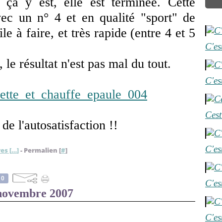
, ça y est, elle est terminée. Cette
vec un n° 4 et en qualité "sport" de
le à faire, et très rapide (entre 4 et 5
C'es
 le résultat n'est pas mal du tout.
C'es
Cest
de l'autosatisfaction !!
C'es
es [
…
]
- Permalien [
#
]
0
C'es
novembre 2007
C'es