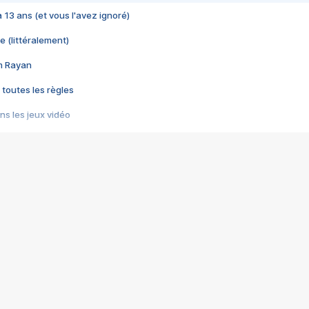
 a 13 ans (et vous l'avez ignoré)
e (littéralement)
im Rayan
 toutes les règles
s les jeux vidéo
us choquant de Rockstar ? - Le scandale BULLY
e plus moche de Steam
du RÊVE tourne au CAUCHEMAR
pendant 8 heures
it… à tort
umiliés par un jeu vidéo
ire - Final Fantasy 8