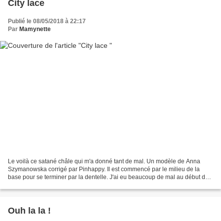
City lace
Publié le 08/05/2018 à 22:17
Par
Mamynette
Le voilà ce satané châle qui m'a donné tant de mal. Un modèle de Anna
Szymanowska corrigé par Pinhappy. Il est commencé par le milieu de la
base pour se terminer par la dentelle. J'ai eu beaucoup de mal au début de
la dentelle. Je ne sais combien de fois...
Ouh la la !