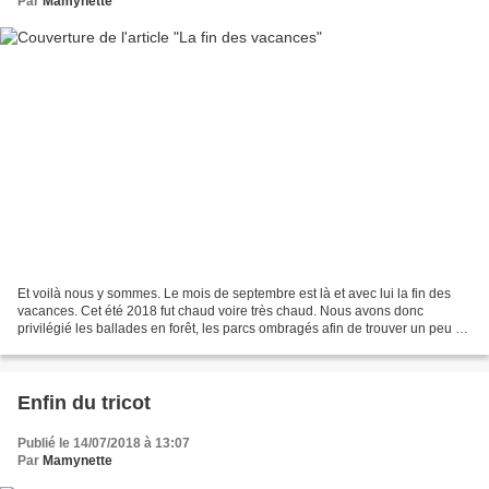
Par
Mamynette
Et voilà nous y sommes. Le mois de septembre est là et avec lui la fin des
vacances. Cet été 2018 fut chaud voire très chaud. Nous avons donc
privilégié les ballades en forêt, les parcs ombragés afin de trouver un peu de
fraicheur. Je ne ferais pas de...
Enfin du tricot
Publié le 14/07/2018 à 13:07
Par
Mamynette