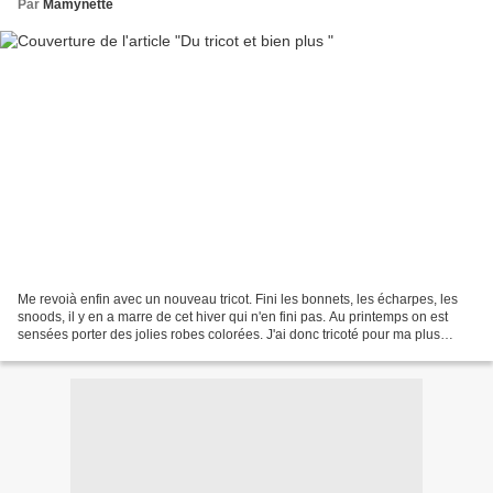
Par
Mamynette
Me revoià enfin avec un nouveau tricot. Fini les bonnets, les écharpes, les
snoods, il y en a marre de cet hiver qui n'en fini pas. Au printemps on est
sensées porter des jolies robes colorées. J'ai donc tricoté pour ma plus
petite demoiselle une robe-tunique...